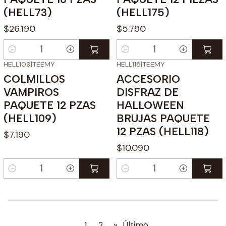
(HELL73)
(HELL175)
$26.190
$5.790
Cantidad
Cantidad
HELL109
|
TEEMY
HELL118
|
TEEMY
COLMILLOS
ACCESORIO
VAMPIROS
DISFRAZ DE
PAQUETE 12 PZAS
HALLOWEEN
(HELL109)
BRUJAS PAQUETE
12 PZAS (HELL118)
$7.190
$10.090
Cantidad
Cantidad
1
2
»
Último