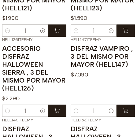
MISMO POR MAYOR
MISMO POR MAYOR
(HELL121)
(HELL123)
$1.990
$1.590
Cantidad
Cantidad
HELL126
|
TEEMY
HELL147
|
TEEMY
ACCESORIO
DISFRAZ VAMPIRO ,
DISFRAZ
3 DEL MISMO POR
HALLOWEEN
MAYOR (HELL147)
SIERRA , 3 DEL
$7.090
MISMO POR MAYOR
(HELL126)
$2.290
Cantidad
Cantidad
HELL149
|
TEEMY
HELL153
|
TEEMY
DISFRAZ
DISFRAZ
HALLOWEEN , 3
HALLOWEEN , 3