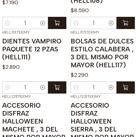
(HELL108)
$7.190
$8.590
Cantidad
Cantidad
HELL111
|
TEEMY
HELL117
|
TEEMY
DIENTES VAMPIRO
BOLSAS DE DULCES
PAQUETE 12 PZAS
ESTILO CALABERA ,
(HELL111)
3 DEL MISMO POR
MAYOR (HELL117)
$2.890
$2.290
Cantidad
Cantidad
HELL121
|
TEEMY
HELL123
|
TEEMY
ACCESORIO
ACCESORIO
DISFRAZ
DISFRAZ
HALLOWEEN
HALLOWEEN
MACHETE , 3 DEL
SIERRA , 3 DEL