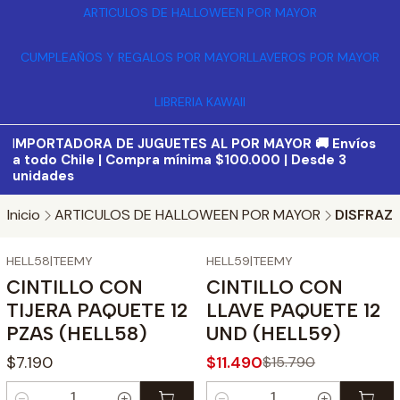
ARTICULOS DE HALLOWEEN POR MAYOR
CUMPLEAÑOS Y REGALOS POR MAYOR
LLAVEROS POR MAYOR
LIBRERIA KAWAII
I
MPORTADORA DE JUGUETES AL POR MAYOR 🚚 Envíos
a todo Chile | Compra mínima $100.000 | Desde 3
unidades
Inicio
ARTICULOS DE HALLOWEEN POR MAYOR
DISFRAZ
HELL58
|
TEEMY
HELL59
|
TEEMY
-27%
OFF
CINTILLO CON
CINTILLO CON
TIJERA PAQUETE 12
LLAVE PAQUETE 12
PZAS (HELL58)
UND (HELL59)
$7.190
$11.490
$15.790