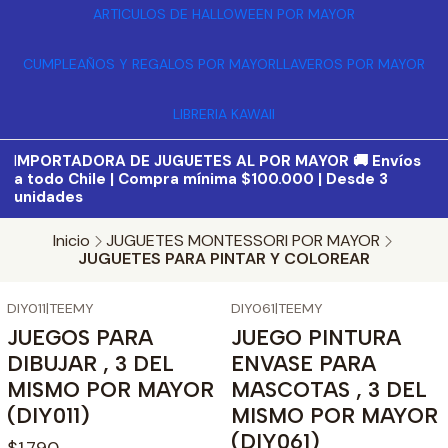
ARTICULOS DE HALLOWEEN POR MAYOR
CUMPLEAÑOS Y REGALOS POR MAYOR
LLAVEROS POR MAYOR
LIBRERIA KAWAII
I
MPORTADORA DE JUGUETES AL POR MAYOR 🚚 Envíos
a todo Chile | Compra mínima $100.000 | Desde 3
unidades
Inicio
JUGUETES MONTESSORI POR MAYOR
JUGUETES PARA PINTAR Y COLOREAR
DIY011
|
TEEMY
DIY061
|
TEEMY
JUEGOS PARA
JUEGO PINTURA
DIBUJAR , 3 DEL
ENVASE PARA
MISMO POR MAYOR
MASCOTAS , 3 DEL
(DIY011)
MISMO POR MAYOR
(DIY061)
$1.790