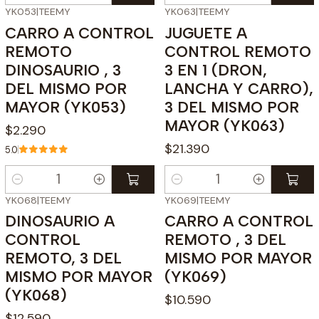
Cantidad
Cantidad
YK053
|
TEEMY
YK063
|
TEEMY
CARRO A CONTROL
JUGUETE A
REMOTO
CONTROL REMOTO
DINOSAURIO , 3
3 EN 1 (DRON,
DEL MISMO POR
LANCHA Y CARRO),
MAYOR (YK053)
3 DEL MISMO POR
MAYOR (YK063)
$2.290
$21.390
5.0
Cantidad
Cantidad
YK068
|
TEEMY
YK069
|
TEEMY
DINOSAURIO A
CARRO A CONTROL
CONTROL
REMOTO , 3 DEL
REMOTO, 3 DEL
MISMO POR MAYOR
MISMO POR MAYOR
(YK069)
(YK068)
$10.590
$12.590