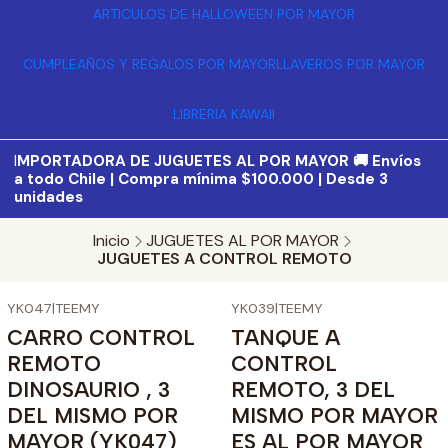
ARTICULOS DE HALLOWEEN POR MAYOR
CUMPLEAÑOS Y REGALOS POR MAYOR
LLAVEROS POR MAYOR
LIBRERIA KAWAII
I
MPORTADORA DE JUGUETES AL POR MAYOR 🚚 Envíos
a todo Chile | Compra mínima $100.000 | Desde 3
unidades
Inicio
JUGUETES AL POR MAYOR
JUGUETES A CONTROL REMOTO
YK047
|
TEEMY
YK039
|
TEEMY
-17%
OFF
CARRO CONTROL
TANQUE A
REMOTO
CONTROL
DINOSAURIO , 3
REMOTO, 3 DEL
DEL MISMO POR
MISMO POR MAYOR
MAYOR (YK047)
ES AL POR MAYOR