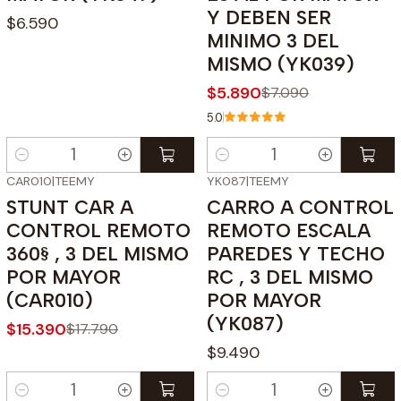
Y DEBEN SER
$6.590
MINIMO 3 DEL
MISMO (YK039)
$5.890
$7.090
5.0
Cantidad
Cantidad
CAR010
|
TEEMY
YK087
|
TEEMY
-13%
OFF
STUNT CAR A
CARRO A CONTROL
CONTROL REMOTO
REMOTO ESCALA
360§ , 3 DEL MISMO
PAREDES Y TECHO
POR MAYOR
RC , 3 DEL MISMO
(CAR010)
POR MAYOR
(YK087)
$15.390
$17.790
$9.490