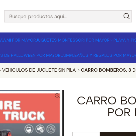
L POR MAYOR 🚚 Envíos a todo Chile | Compra mínima $1
AWAII POR MAYOR
JUGUETES MONTESSORI POR MAYOR
PLAYA Y P
OS DE HALLOWEEN POR MAYOR
CUMPLEAÑOS Y REGALOS POR MAYO
VEHICULOS DE JUGUETE SIN PILA
CARRO BOMBEROS, 3 D
CARRO BO
POR 