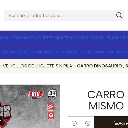
L POR MAYOR 🚚 Envíos a todo Chile | Compra mínima $1
AWAII POR MAYOR
JUGUETES MONTESSORI POR MAYOR
PLAYA Y P
OS DE HALLOWEEN POR MAYOR
CUMPLEAÑOS Y REGALOS POR MAYO
VEHICULOS DE JUGUETE SIN PILA
CARRO DINOSAURIO , 
CARRO 
MISMO 
Agre
Cantidad