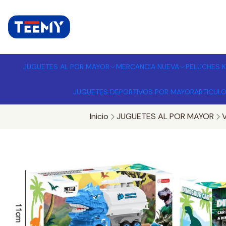
I
MPORTADORA DE JUGUETES A
JUGUETES AL POR MAYOR
MERCANCIA NUEVA
PELUCHES K
JUGUETES DEPORTIVOS POR MAYOR
ARTICUL
Inicio
JUGUETES AL POR MAYOR
V