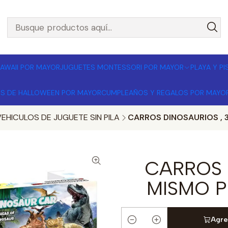
L POR MAYOR 🚚 Envíos a todo Chile | Compra mínima $1
AWAII POR MAYOR
JUGUETES MONTESSORI POR MAYOR
PLAYA Y P
OS DE HALLOWEEN POR MAYOR
CUMPLEAÑOS Y REGALOS POR MAYO
EHICULOS DE JUGUETE SIN PILA
CARROS DINOSAURIOS , 
CARROS 
MISMO P
Agre
Cantidad