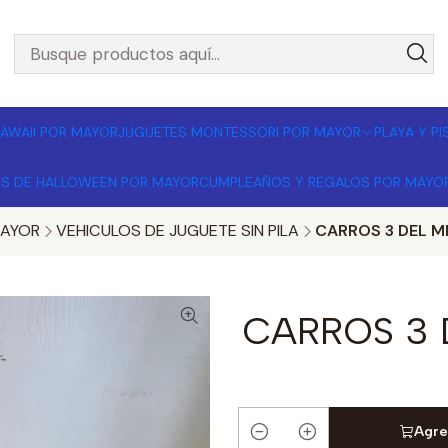
L POR MAYOR 🚚 Envíos a todo Chile | Compra mínima $1
AWAII POR MAYOR
JUGUETES MONTESSORI POR MAYOR
PLAYA Y P
OS DE HALLOWEEN POR MAYOR
CUMPLEAÑOS Y REGALOS POR MAYO
MAYOR
VEHICULOS DE JUGUETE SIN PILA
CARROS 3 DEL M
CARROS 3 
Agre
Cantidad