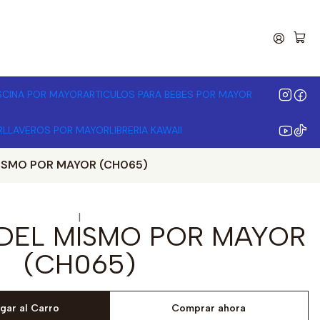
00.000 | Desde 3 unidades
ISCINA POR MAYOR
ARTICULOS PARA BEBES POR MAYOR
R
LLAVEROS POR MAYOR
LIBRERIA KAWAII
ISMO POR MAYOR (CH065)
|
DEL MISMO POR MAYOR
(CH065)
gar al Carro
Comprar ahora