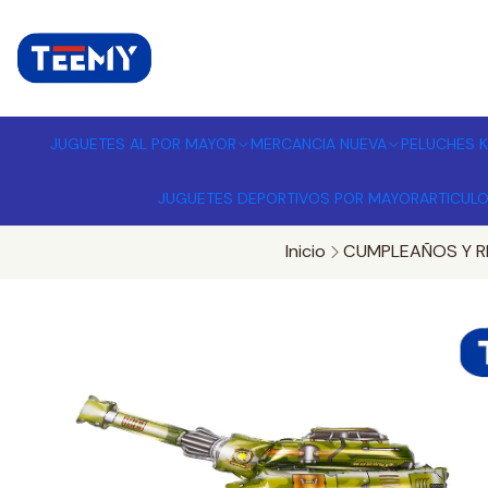
I
MPORTADORA DE JUGUETES A
JUGUETES AL POR MAYOR
MERCANCIA NUEVA
PELUCHES K
JUGUETES DEPORTIVOS POR MAYOR
ARTICUL
Inicio
CUMPLEAÑOS Y R