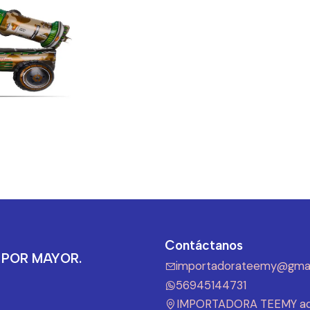
Contáctanos
 POR MAYOR.
importadorateemy@gmai
56945144731
IMPORTADORA TEEMY ad