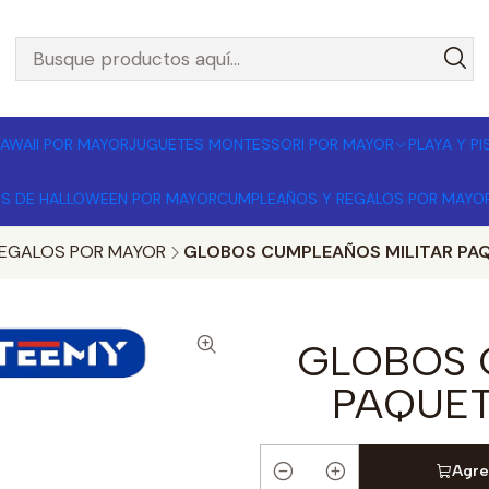
L POR MAYOR 🚚 Envíos a todo Chile | Compra mínima $1
AWAII POR MAYOR
JUGUETES MONTESSORI POR MAYOR
PLAYA Y P
OS DE HALLOWEEN POR MAYOR
CUMPLEAÑOS Y REGALOS POR MAYO
EGALOS POR MAYOR
GLOBOS CUMPLEAÑOS MILITAR PAQU
GLOBOS 
PAQUET
Agre
Cantidad