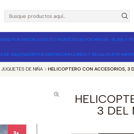
L POR MAYOR 🚚 Envíos a todo Chile | Compra mínima $1
AWAII POR MAYOR
JUGUETES MONTESSORI POR MAYOR
PLAYA Y P
OS DE HALLOWEEN POR MAYOR
CUMPLEAÑOS Y REGALOS POR MAYO
JUGUETES DE NIÑA
HELICOPTERO CON ACCESORIOS, 3 
HELICOPT
3 DEL