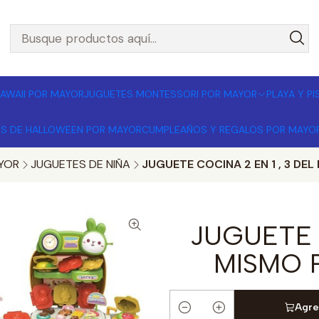
L POR MAYOR 🚚 Envíos a todo Chile | Compra mínima $1
AWAII POR MAYOR
JUGUETES MONTESSORI POR MAYOR
PLAYA Y P
OS DE HALLOWEEN POR MAYOR
CUMPLEAÑOS Y REGALOS POR MAYO
YOR
JUGUETES DE NIÑA
JUGUETE COCINA 2 EN 1 , 3 DE
JUGUETE 
MISMO 
Agre
Cantidad