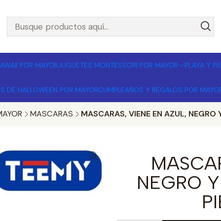
L POR MAYOR 🚚 Envíos a todo Chile | Compra mínima $1
AWAII POR MAYOR
JUGUETES MONTESSORI POR MAYOR
PLAYA Y P
OS DE HALLOWEEN POR MAYOR
CUMPLEAÑOS Y REGALOS POR MAYO
MAYOR
MASCARAS
MASCARAS, VIENE EN AZUL, NEGRO 
MASCAR
NEGRO Y
P