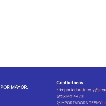
Contáctanos
 POR MAYOR.
importadorateemy@gmai
56945144731
IMPORTADORA TEEMY ad