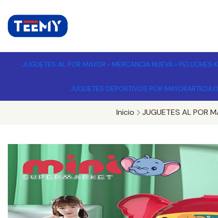
I
MPORTADORA DE JUGUETES A
JUGUETES AL POR MAYOR
MERCANCIA NUEVA
PELUCHES K
JUGUETES DEPORTIVOS POR MAYOR
ARTICUL
Inicio
JUGUETES AL POR M