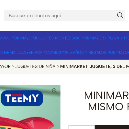
L POR MAYOR 🚚 Envíos a todo Chile | Compra mínima $1
AWAII POR MAYOR
JUGUETES MONTESSORI POR MAYOR
PLAYA Y P
OS DE HALLOWEEN POR MAYOR
CUMPLEAÑOS Y REGALOS POR MAYO
AYOR
JUGUETES DE NIÑA
MINIMARKET JUGUETE, 3 DEL 
MINIMAR
MISMO 