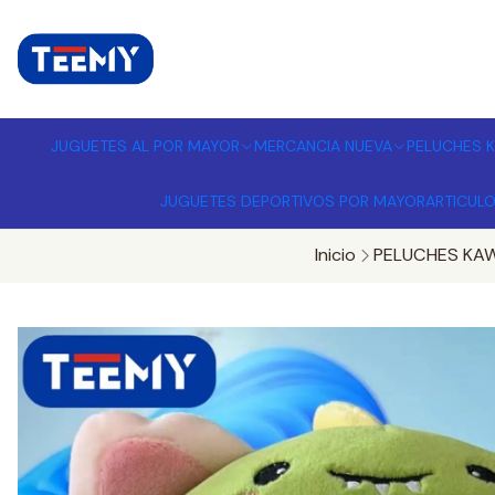
I
MPORTADORA DE JUGUETES A
JUGUETES AL POR MAYOR
MERCANCIA NUEVA
PELUCHES K
JUGUETES DEPORTIVOS POR MAYOR
ARTICUL
Inicio
PELUCHES KAW