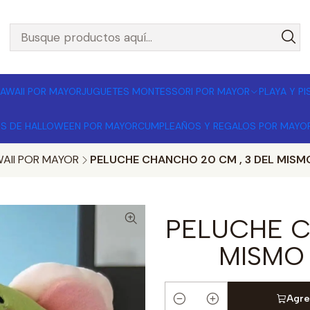
L POR MAYOR 🚚 Envíos a todo Chile | Compra mínima $1
AWAII POR MAYOR
JUGUETES MONTESSORI POR MAYOR
PLAYA Y P
OS DE HALLOWEEN POR MAYOR
CUMPLEAÑOS Y REGALOS POR MAYO
AII POR MAYOR
PELUCHE CHANCHO 20 CM , 3 DEL MISM
PELUCHE C
MISMO
Agre
Cantidad