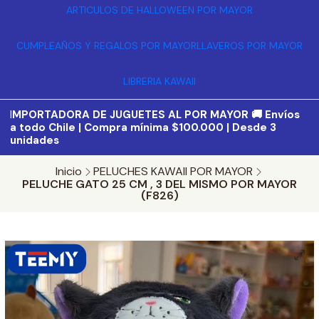
ARTICULOS DE HALLOWEEN POR MAYOR
CUMPLEAÑOS Y REGALOS POR MAYOR
LLAVEROS POR MAYOR
LIBRERIA KAWAII
I
MPORTADORA DE JUGUETES AL POR MAYOR 🚚 Envíos
a todo Chile | Compra mínima $100.000 | Desde 3
unidades
Inicio
PELUCHES KAWAII POR MAYOR
PELUCHE GATO 25 CM , 3 DEL MISMO POR MAYOR
(F826)