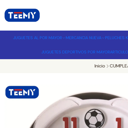
I
MPORTADORA DE JUGUETES A
JUGUETES AL POR MAYOR
MERCANCIA NUEVA
PELUCHES K
JUGUETES DEPORTIVOS POR MAYOR
ARTICUL
Inicio
CUMPLE