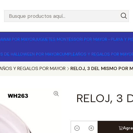
L POR MAYOR 🚚 Envíos a todo Chile | Compra mínima $1
AWAII POR MAYOR
JUGUETES MONTESSORI POR MAYOR
PLAYA Y P
OS DE HALLOWEEN POR MAYOR
CUMPLEAÑOS Y REGALOS POR MAYO
AÑOS Y REGALOS POR MAYOR
RELOJ, 3 DEL MISMO POR 
RELOJ, 3
Agre
Cantidad