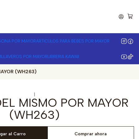
00.000 | Desde 3 unidades
ISCINA POR MAYOR
ARTICULOS PARA BEBES POR MAYOR
R
LLAVEROS POR MAYOR
LIBRERIA KAWAII
MAYOR (WH263)
|
 DEL MISMO POR MAYOR
(WH263)
gar al Carro
Comprar ahora