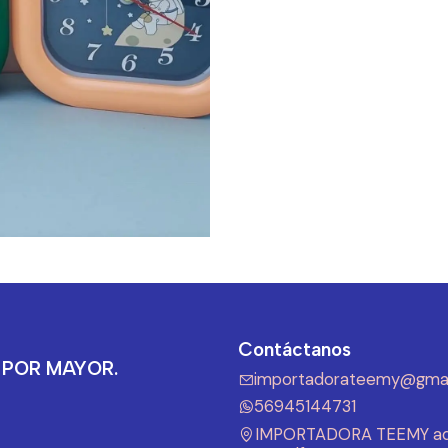
Contáctanos
 POR MAYOR.
importadorateemy@gmai
56945144731
IMPORTADORA TEEMY ad