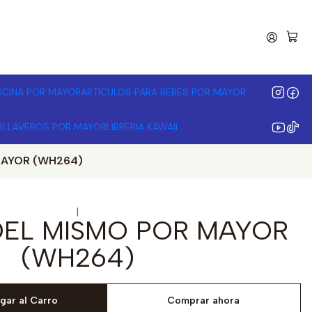
00.000 | Desde 3 unidades
ISCINA POR MAYOR
ARTICULOS PARA BEBES POR MAYOR
R
LLAVEROS POR MAYOR
LIBRERIA KAWAII
MAYOR (WH264)
|
 DEL MISMO POR MAYOR
(WH264)
gar al Carro
Comprar ahora