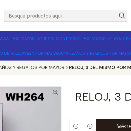
L POR MAYOR 🚚 Envíos a todo Chile | Compra mínima $1
AWAII POR MAYOR
JUGUETES MONTESSORI POR MAYOR
PLAYA Y P
OS DE HALLOWEEN POR MAYOR
CUMPLEAÑOS Y REGALOS POR MAYO
AÑOS Y REGALOS POR MAYOR
RELOJ, 3 DEL MISMO POR 
RELOJ, 3
Agre
Cantidad