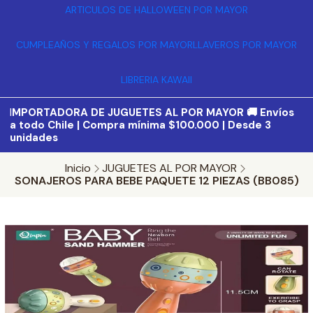
ARTICULOS DE HALLOWEEN POR MAYOR
CUMPLEAÑOS Y REGALOS POR MAYOR
LLAVEROS POR MAYOR
LIBRERIA KAWAII
I
MPORTADORA DE JUGUETES AL POR MAYOR 🚚 Envíos
a todo Chile | Compra mínima $100.000 | Desde 3
unidades
Inicio
JUGUETES AL POR MAYOR
SONAJEROS PARA BEBE PAQUETE 12 PIEZAS (BB085)