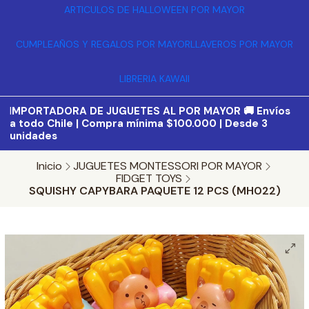
ARTICULOS DE HALLOWEEN POR MAYOR
CUMPLEAÑOS Y REGALOS POR MAYOR
LLAVEROS POR MAYOR
LIBRERIA KAWAII
I
MPORTADORA DE JUGUETES AL POR MAYOR 🚚 Envíos
a todo Chile | Compra mínima $100.000 | Desde 3
unidades
Inicio
JUGUETES MONTESSORI POR MAYOR
FIDGET TOYS
SQUISHY CAPYBARA PAQUETE 12 PCS (MH022)