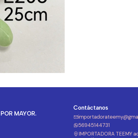
Contáctanos
 POR MAYOR.
importadorateemy@gmai
56945144731
IMPORTADORA TEEMY ad