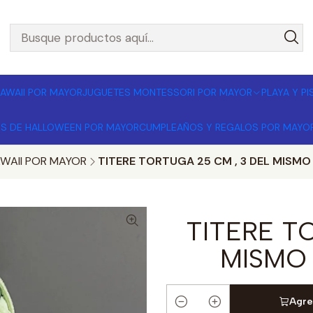
L POR MAYOR 🚚 Envíos a todo Chile | Compra mínima $1
AWAII POR MAYOR
JUGUETES MONTESSORI POR MAYOR
PLAYA Y P
OS DE HALLOWEEN POR MAYOR
CUMPLEAÑOS Y REGALOS POR MAYO
WAII POR MAYOR
TITERE TORTUGA 25 CM , 3 DEL MISMO
TITERE T
MISMO
Agre
Cantidad